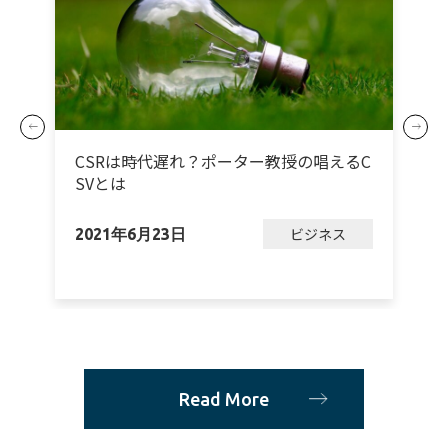
グ
CSRは時代遅れ？ポーター教授の唱えるC
ジ
SVとは
ビジネス
2021年6月23日
2
Read More