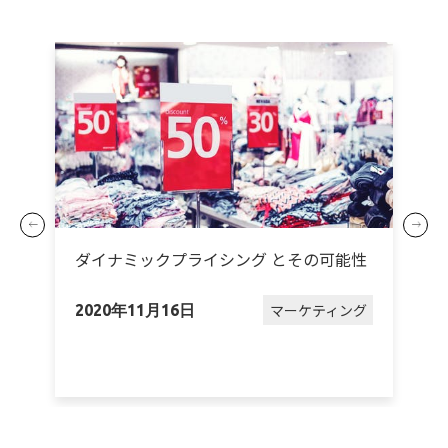
S
ダイナミックプライシング とその可能性
i
析
マーケティング
2020年11月16日
2