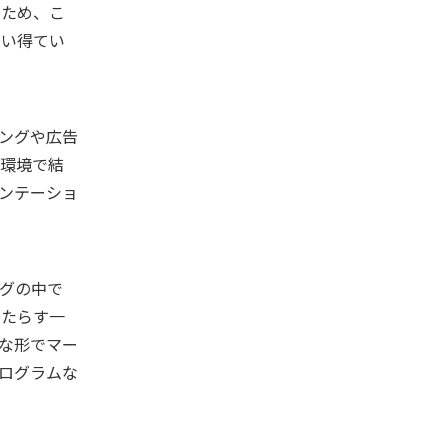
いため、こ
てい得てい
ングや広告
の環境で結
ンテーショ
グの中で
もたらす一
な形でマー
ログラムな