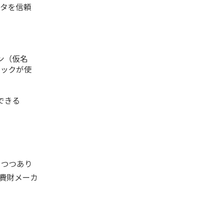
ータを信頼
ン（仮名
ニックが使
できる
りつつあり
費財メーカ