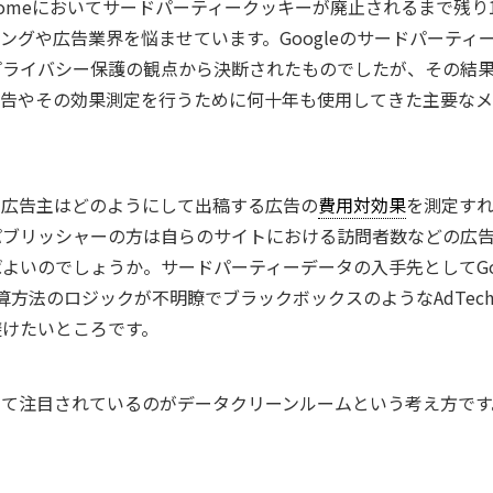
 Chromeにおいてサードパーティークッキーが廃止されるまで残
ングや広告業界を悩ませています。Googleのサードパーティ
プライバシー保護の観点から決断されたものでしたが、その結
告やその効果測定を行うために何十年も使用してきた主要なメ
、広告主はどのようにして出稿する広告の
費用対効果
を測定す
パブリッシャーの方は自らのサイトにおける訪問者数などの広
よいのでしょうか。サードパーティーデータの入手先としてGoo
計算方法のロジックが不明瞭でブラックボックスのようなAdTec
避けたいところです。
して注目されているのがデータクリーンルームという考え方です