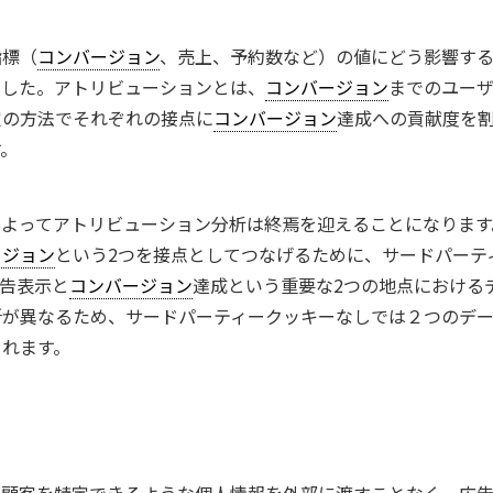
指標（
コンバージョン
、売上、予約数など）の値にどう影響す
ました。アトリビューションとは、
コンバージョン
までのユー
定の方法でそれぞれの接点に
コンバージョン
達成への貢献度を
す。
によってアトリビューション分析は終焉を迎えることになります
ージョン
という2つを接点としてつなげるために、サードパーテ
告表示と
コンバージョン
達成という重要な2つの地点における
所が異なるため、サードパーティークッキーなしでは２つのデ
されます。
、顧客を特定できるような個人情報を外部に渡すことなく、広