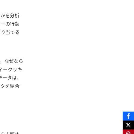
るかを分析
ザーの行動
割り当てる
。なぜなら
ィークッキ
データは、
ータを結合
告を出稿す