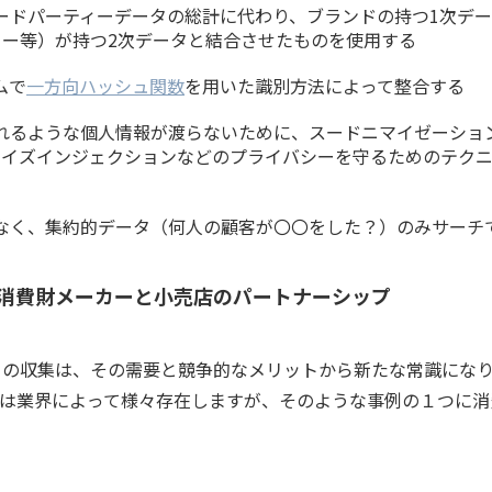
ードパーティーデータの総計に代わり、ブランドの持つ1次デ
ー等）が持つ2次データと結合させたものを使用する
ムで
一方向ハッシュ関数
を用いた識別方法によって整合する
れるような個人情報が渡らないために、スードニマイゼーショ
ノイズインジェクションなどのプライバシーを守るためのテク
なく、集約的データ（何人の顧客が〇〇をした？）のみサーチ
 消費財メーカーと小売店のパートナーシップ
タの収集は、その需要と競争的なメリットから新たな常識にな
例は業界によって様々存在しますが、そのような事例の１つに消