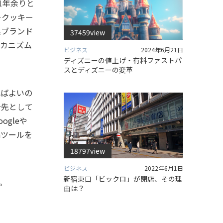
り1年余りと
ークッキー
果ブランド
37459view
カニズム
ビジネス
2024年6月21日
ディズニーの値上げ・有料ファストパ
スとディズニーの変革
ればよいの
告先として
gleや
hツールを
18797view
ビジネス
2022年6月1日
新宿東口「ビックロ」が閉店、その理
。
由は？