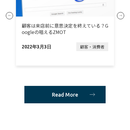
グ
顧客は来店前に意思決定を終えている？G
最
oogleの唱えるZMOT
グ
顧客・消費者
2022年3月3日
2
Read More