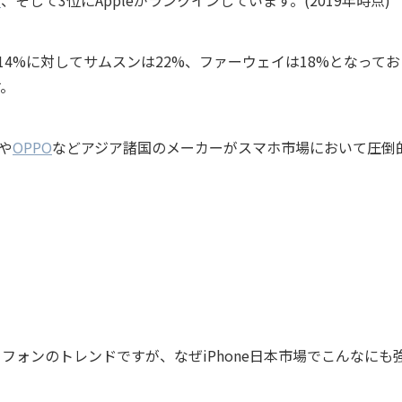
イ
、そして3位にAppleがランクインしています。(2019年時点)
4
%
に対してサムスンは
22%
、ファーウェイは
18%
となってお
す。
や
OPPO
など
アジア諸国のメーカー
がスマホ市場において圧倒
フォンのトレンドですが、なぜiPhone日本市場でこんなにも