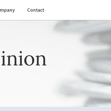
mpany
Contact
inion