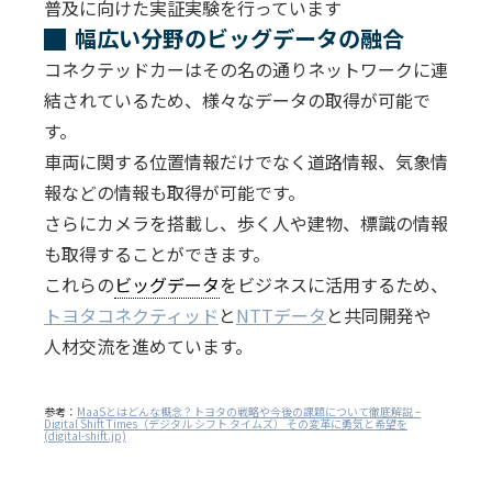
普及に向けた実証実験を行っています
幅広い分野のビッグデータの融合
コネクテッドカーはその名の通りネットワークに連
結されているため、様々なデータの取得が可能で
す。
車両に関する位置情報だけでなく道路情報、気象情
報などの情報も取得が可能です。
さらにカメラを搭載し、歩く人や建物、標識の情報
も取得することができます。
これらの
ビッグデータ
をビジネスに活用するため、
トヨタコネクティッド
と
NTTデータ
と共同開発や
人材交流を進めています。
参考：
MaaSとはどんな概念？トヨタの戦略や今後の課題について徹底解説 –
Digital Shift Times（デジタル シフト タイムズ） その変革に勇気と希望を
(digital-shift.jp)