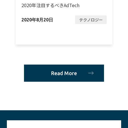
か
2020年注目するべきAdTech
R
テクノロジー
2020年8月20日
2
ー
Read More