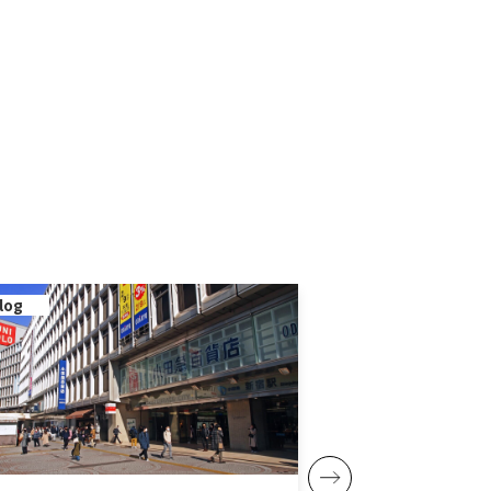
log
blog