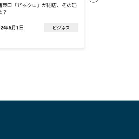
宿東口「ビックロ」が閉店、その理
ダイソーが3業態
は？
ン、進化を続ける
ビジネス
22年6月1日
2023年3月7日