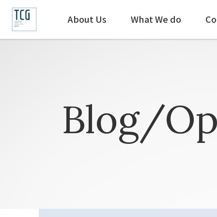
About Us
What We do
Co
Blog/Op