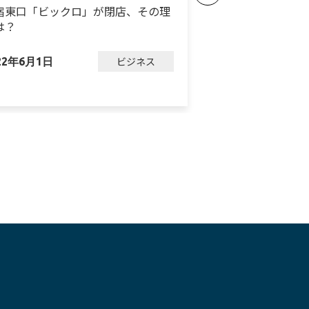
宿東口「ビックロ」が閉店、その理
ダイソーが3業態
は？
ン、進化を続ける
ビジネス
22年6月1日
2023年3月7日