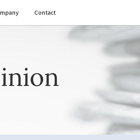
mpany
Contact
inion