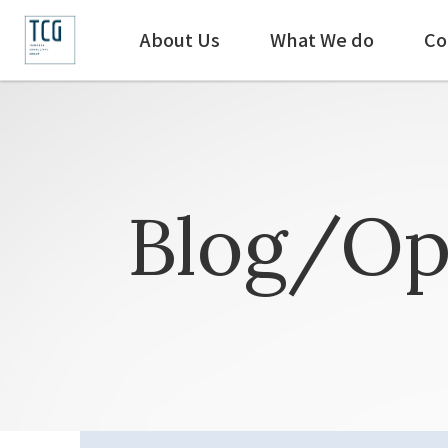
About Us
What We do
Co
Blog/Op