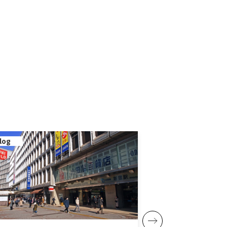
log
blog