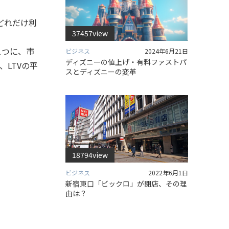
どれだけ利
37457view
1つに、市
ビジネス
2024年6月21日
ディズニーの値上げ・有料ファストパ
LTVの平
スとディズニーの変革
18794view
ビジネス
2022年6月1日
新宿東口「ビックロ」が閉店、その理
由は？