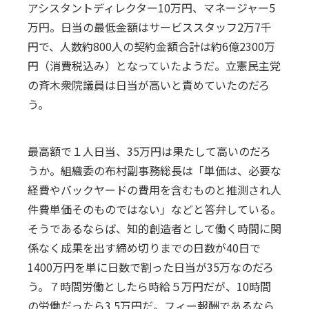
アシスタントディレクター10万円、マネージャー5
万円。日当の最低金額はサービススタッフ2万7千
円で、人数約800人の契約金額合計は約6億2300万
円（消費税込み）となっていたようだ。立憲民主党
の斉木衆院議員は日当が高いと責めていたのだろ
う。
最高額で１人日当、35万円は果たして高いのだろ
うか。組織委の布村副事務総長は「単価は、必要な
経費やバックヤードの費用を含むものと推測され人
件費単価そのものではない」などと答弁している。
そうであるならば、知的創造者として働く時間に関
係なく成果を出す締め切りまでの日数が40日で
1400万円を単に日数で割った日当が35万なのだろ
う。７時間労働としたら時給５万円だが、10時間
の労働だったら3.5万円だ。フィー報酬であるなら