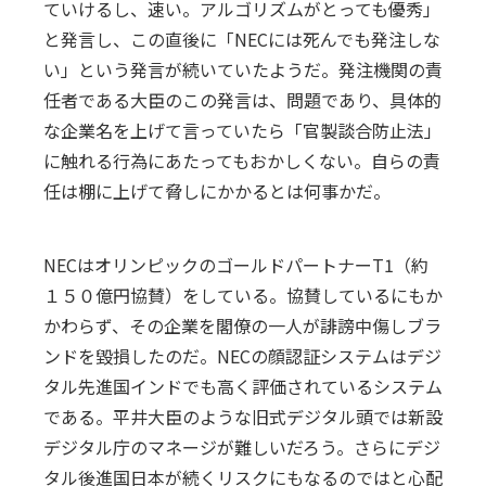
ていけるし、速い。アルゴリズムがとっても優秀」
と発言し、この直後に「NECには死んでも発注しな
い」という発言が続いていたようだ。発注機関の責
任者である大臣のこの発言は、問題であり、具体的
な企業名を上げて言っていたら「官製談合防止法」
に触れる行為にあたってもおかしくない。自らの責
任は棚に上げて脅しにかかるとは何事かだ。
NECはオリンピックのゴールドパートナーT1（約
１５０億円協賛）をしている。協賛しているにもか
かわらず、その企業を閣僚の一人が誹謗中傷しブラ
ンドを毀損したのだ。NECの顔認証システムはデジ
タル先進国インドでも高く評価されているシステム
である。平井大臣のような旧式デジタル頭では新設
デジタル庁のマネージが難しいだろう。さらにデジ
タル後進国日本が続くリスクにもなるのではと心配