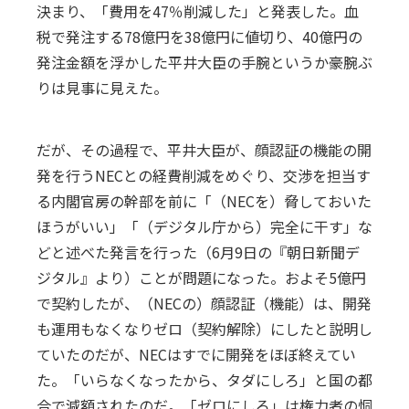
決まり、「費用を47％削減した」と発表した。血
税で発注する78億円を38億円に値切り、40億円の
発注金額を浮かした平井大臣の手腕というか豪腕ぶ
りは見事に見えた。
だが、その過程で、平井大臣が、顔認証の機能の開
発を行うNECとの経費削減をめぐり、交渉を担当す
る内閣官房の幹部を前に「（NECを）脅しておいた
ほうがいい」「（デジタル庁から）完全に干す」な
どと述べた発言を行った（6月9日の『朝日新聞デ
ジタル』より）ことが問題になった。およそ5億円
で契約したが、（NECの）顔認証（機能）は、開発
も運用もなくなりゼロ（契約解除）にしたと説明し
ていたのだが、NECはすでに開発をほぼ終えてい
た。「いらなくなったから、タダにしろ」と国の都
合で減額されたのだ。「ゼロにしろ」は権力者の恫