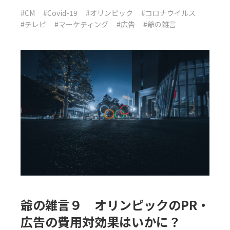
#CM
#Covid-19
#オリンピック
#コロナウイルス
#テレビ
#マーケティング
#広告
#爺の雑言
爺の雑言９ オリンピックのPR・
広告の費用対効果はいかに？