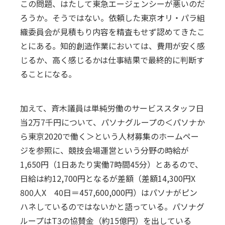
この問題、はたして東急エージェンシーが悪いのだ
ろうか。そうではない。依頼した東京オリ・パラ組
織委員会が見積もり内容を精査もせず認めてきたこ
とにある。知的創造作業においては、費用が安く感
じるか、高く感じるかは仕事結果で最終的に判断す
ることになる。
加えて、斉木議員は単純労働のサービススタッフ日
当2万7千円について、パソナグループの＜パソナか
ら東京2020で働く＞という人材募集のホームペー
ジを参照に、競技会場運営という分野の時給が
1,650円（1日あたり実働7時間45分）とあるので、
日給は約12,700円となるが差額（差額14,300円X
800人X 40日＝457,600,000円）はパソナがピン
ハネしているのではないかと語っている。パソナグ
ループはT3の協賛金（約15億円）を出している