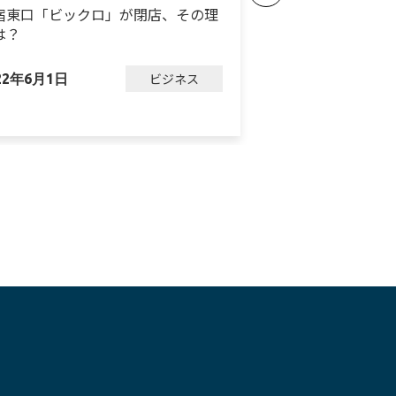
宿東口「ビックロ」が閉店、その理
ダイソーが3業態
は？
ン、進化を続ける
ビジネス
22年6月1日
2023年3月7日