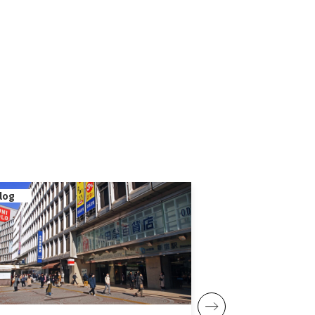
log
blog