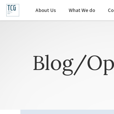
About Us
What We do
Co
Blog/Op