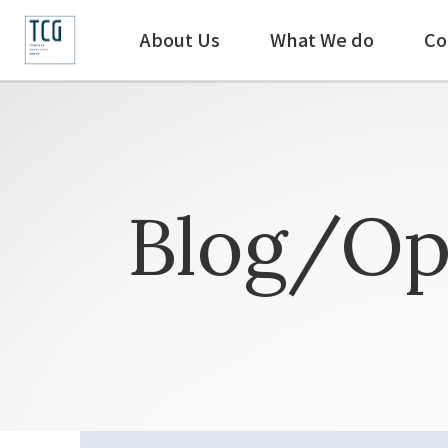
About Us
What We do
Co
Blog/Op