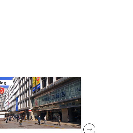
log
blog