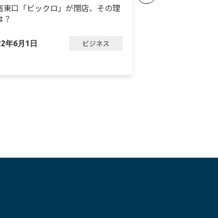
宿東口「ビックロ」が閉店、その理
ダイソーが3業態
は？
ン、進化を続ける
ビジネス
22年6月1日
2023年3月7日