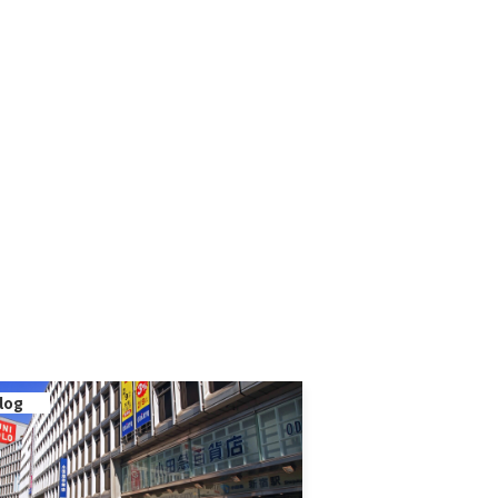
log
blog