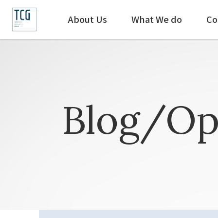
About Us
What We do
Co
Blog/Op