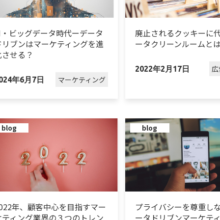
AI・ビッグデータ時代ーデータ
廃止されるクッキーに
ドリブンはマーケティングを進
ータクリーンルームと
化させる？
広
2022年2月17日
マーケティング
024年6月7日
blog
blog
2022年、顧客中心を目指すマー
プライバシーを尊重し
ケティング業界の３つのトレン
ータドリブンマーケテ