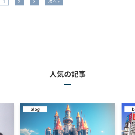
1
2
3
次へ »
人気の記事
blog
b