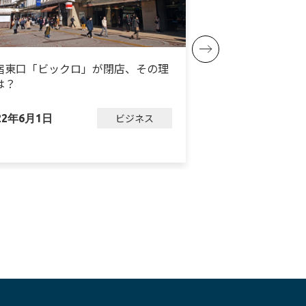
宿東口「ビックロ」が閉店、その理
ダイソーが3業態
は？
ン、進化を続ける
ビジネス
22年6月1日
2023年3月7日